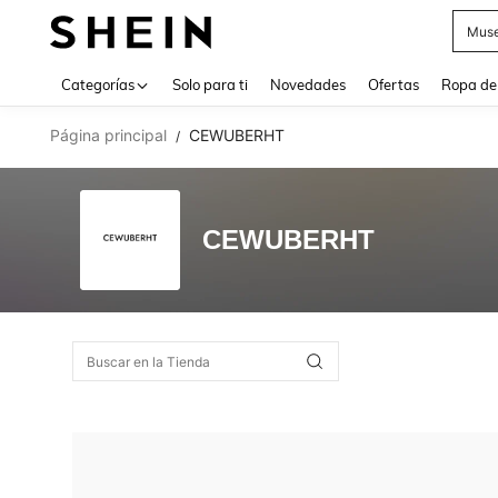
Muse
Use up 
Categorías
Solo para ti
Novedades
Ofertas
Ropa de
Página principal
CEWUBERHT
/
CEWUBERHT