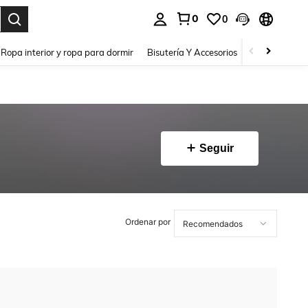
0
0
a. Press Enter to select.
Ropa interior y ropa para dormir
Bisutería Y Accesorios
Zapatos
H
Seguir
Ordenar por