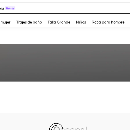
ra
and down arrow keys to navigate search Búsqueda reciente and Busca y Encuentr
 mujer
Trajes de baño
Talla Grande
Niños
Ropa para hombre