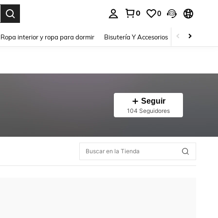
0
0
a. Press Enter to select.
Ropa interior y ropa para dormir
Bisutería Y Accesorios
Zapatos
H
Seguir
104 Seguidores