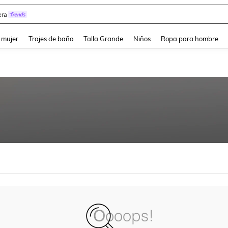
ra
and down arrow keys to navigate search Búsqueda reciente and Busca y Encuentr
 mujer
Trajes de baño
Talla Grande
Niños
Ropa para hombre