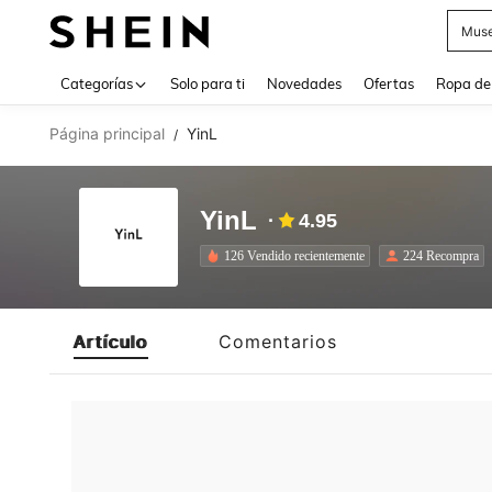
Muse
Use up 
Categorías
Solo para ti
Novedades
Ofertas
Ropa de
Página principal
YinL
/
YinL
4.95
126 Vendido recientemente
224 Recompra
Artículo
Comentarios