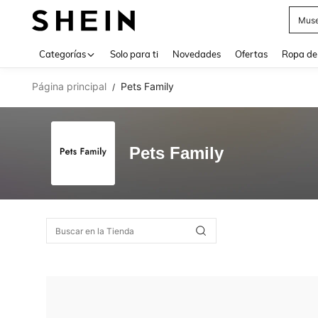
Muse
Use up 
Categorías
Solo para ti
Novedades
Ofertas
Ropa de
Página principal
Pets Family
/
Pets Family