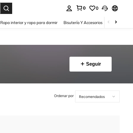
0
0
a. Press Enter to select.
Ropa interior y ropa para dormir
Bisutería Y Accesorios
Zapatos
H
Seguir
Ordenar por