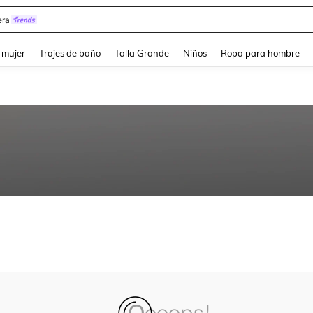
ra
and down arrow keys to navigate search Búsqueda reciente and Busca y Encuentr
 mujer
Trajes de baño
Talla Grande
Niños
Ropa para hombre