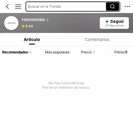
Buscar en la Tienda
YINZHIHONG
Seguir
24 Seguidores
5.00
Artículo
Comentarios
Recomendados
Más populares
Precio
Filtros
No hay coincidencias
Por favor inténtelo de nuevo.