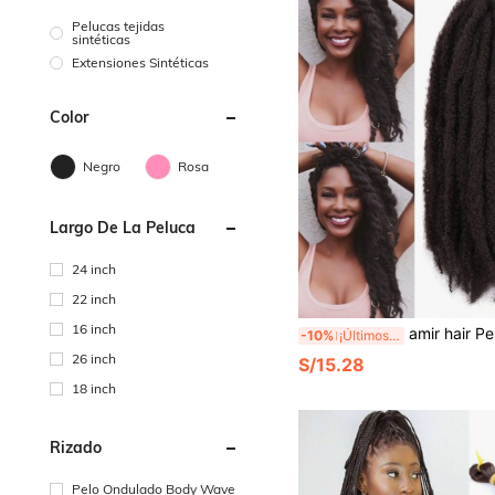
Pelucas tejidas
sintéticas
Extensiones Sintéticas
Color
Negro
Rosa
Largo De La Peluca
24 inch
22 inch
16 inch
amir hair Pelo de trenzado Marley Twist 18 pulgadas, cabello largo retorcido, trenza Afro rizada y re
-10%
¡Últimos 3 días
26 inch
S/15.28
18 inch
Rizado
Pelo Ondulado Body Wave