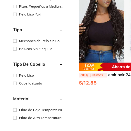
Rizos Pequeños a Mediano
s
Pelo Liso Yaki
Tipo
Mechones de Pelo sin Cost
uras
Pelucas Sin Flequillo
Tipo De Cabello
Ahorro de
amir hair 24 pulgadas Cabello trenzado de crochet con rizo francés, extensiones 
-10%
¡Últimos 3 días
Pelo Liso
S/12.85
Cabello rizado
Material
Fibra de Baja Temperatura
Fibra de Alta Temperatura