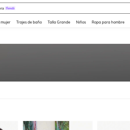
ra
and down arrow keys to navigate search Búsqueda reciente and Busca y Encuentr
 mujer
Trajes de baño
Talla Grande
Niños
Ropa para hombre