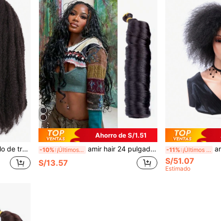
Ahorro de S/1.51
torcida al crochet, extensiones de cabello sintético Marley
amir hair 24 pulgadas Cabello trenzado de crochet francés rizado, rizos espirales ondulados y esponjosos, adecuado para pelucas sintéticas y extensiones de cabello, 1 pieza/75g
amir hair
-10%
¡Últimos 3 días
-11%
¡Últimos 3 días
S/51.07
S/13.57
Estimado