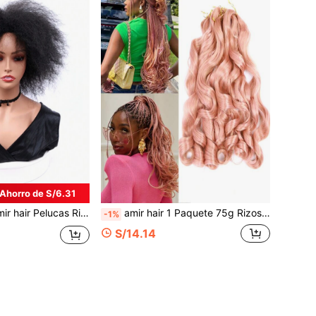
Ahorro de S/6.31
 Pelucas Rizadas Para Mujeres Pelucas Rubias Cortas Pelucas Negras Bob Cosplay
amir hair 1 Paquete 75g Rizos Franceses Trenzas Suelto Ondulado Extensiones De Cabello Para Tejer Para Mujeres
-1%
S/14.14