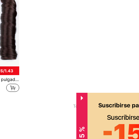
 S/1.43
de cabello sintético rizado y ondulado, 1 pieza/75g
1
Total de 1 páginas