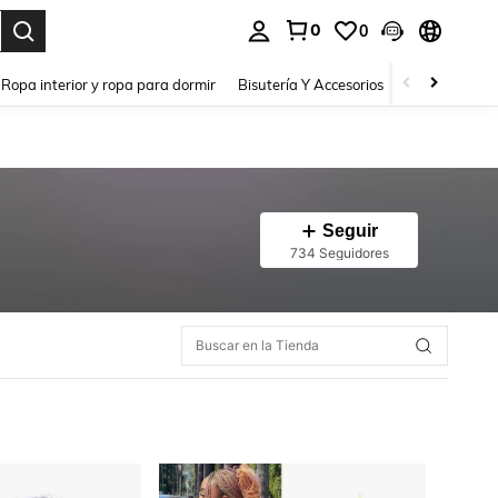
0
0
a. Press Enter to select.
Ropa interior y ropa para dormir
Bisutería Y Accesorios
Zapatos
H
Seguir
734 Seguidores