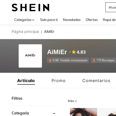
Muse
Use up 
Categorías
Solo para ti
Novedades
Ofertas
Ropa de
Página principal
AiMiEr
/
AiMiEr
4.83
6.9K Vendido recientemente
779 Recompra
Artículo
Promo
Comentarios
Filtros
Más
Categoría