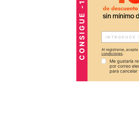
CONSIGUE -15%
Al registrarse, acept
condiciones
.
Me gustaría re
por correo el
para cancelar 