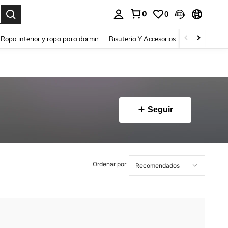
0
0
a. Press Enter to select.
Ropa interior y ropa para dormir
Bisutería Y Accesorios
Zapatos
H
Seguir
Ordenar por