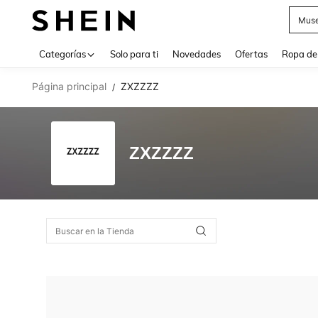
Muse
Use up 
Categorías
Solo para ti
Novedades
Ofertas
Ropa de
Página principal
ZXZZZZ
/
ZXZZZZ