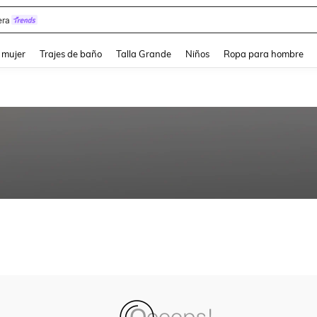
ra
and down arrow keys to navigate search Búsqueda reciente and Busca y Encuentr
 mujer
Trajes de baño
Talla Grande
Niños
Ropa para hombre