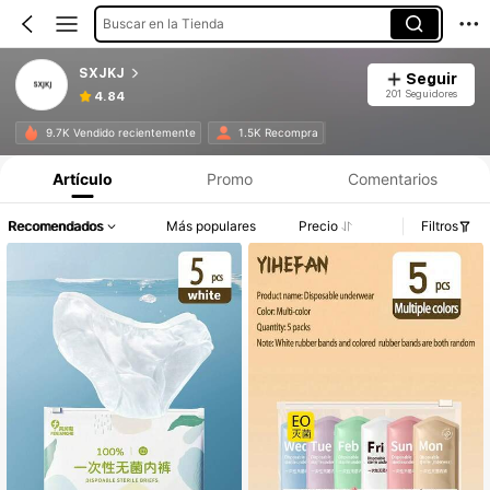
Buscar en la Tienda
SXJKJ
Seguir
201 Seguidores
4.84
9.7K Vendido recientemente
1.5K Recompra
Artículo
Promo
Comentarios
Recomendados
Más populares
Precio
Filtros