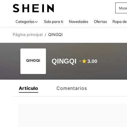
Muse
Use up 
Categorías
Solo para ti
Novedades
Ofertas
Ropa de
Página principal
QINGQI
/
QINGQI
3.00
Artículo
Comentarios