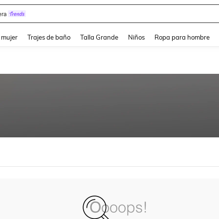
ra
and down arrow keys to navigate search Búsqueda reciente and Busca y Encuentr
 mujer
Trajes de baño
Talla Grande
Niños
Ropa para hombre