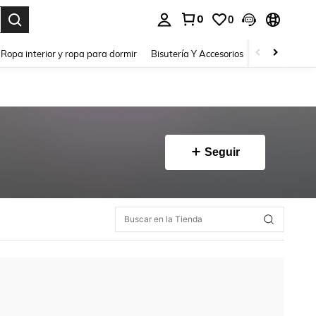
0
0
a. Press Enter to select.
Ropa interior y ropa para dormir
Bisutería Y Accesorios
Zapatos
H
Seguir