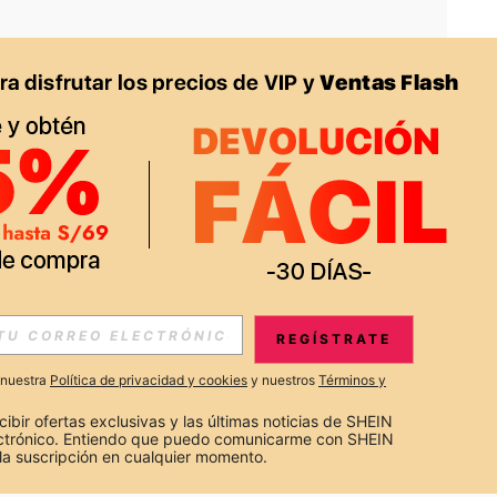
APP
S EXCLUSIVAS, PROMOCIONES Y NOTICIAS DE SHEIN
REGÍSTRATE
Suscribir
a nuestra
Política de privacidad y cookies
y nuestros
Términos y
Suscribirte
cibir ofertas exclusivas y las últimas noticias de SHEIN 
ectrónico. Entiendo que puedo comunicarme con SHEIN 
la suscripción en cualquier momento.
Suscribir