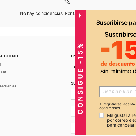
No hay coincidencias. Por favor inténtalo de nuevo.
CONSIGUE -15%
AL CLIENTE
ENCUÉNTRANOS EN
s
Pago
SUSCRÍBETE PARA RECIBIR OFERTA
recuentes
Al registrarse, acept
condiciones
.
PE + 51
Me gustaría re
por correo el
para cancelar 
PE + 51