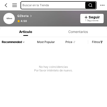
Buscar en la Tienda
QZbota
Seguir
1 Seguidores
4.50
Artículo
Comentarios
Recommended
Most Popular
Price
Filtros
No hay coincidencias
Por favor inténtelo de nuevo.