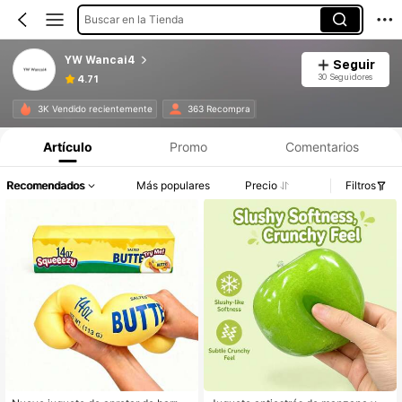
Buscar en la Tienda
YW Wancai4
Seguir
30 Seguidores
4.71
3K Vendido recientemente
363 Recompra
Artículo
Promo
Comentarios
Recomendados
Más populares
Precio
Filtros