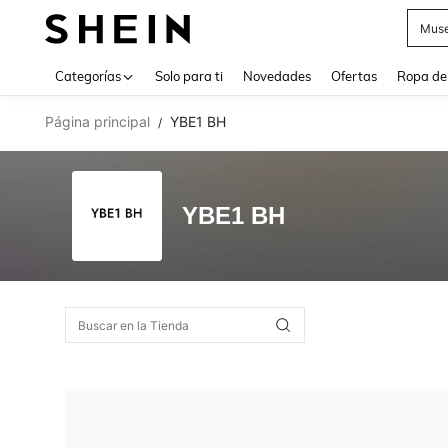
Muse
Use up 
Categorías
Solo para ti
Novedades
Ofertas
Ropa de
Página principal
YBE1 BH
/
YBE1 BH