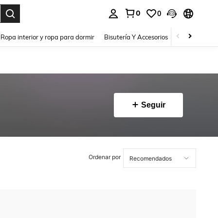
0
0
a. Press Enter to select.
Ropa interior y ropa para dormir
Bisutería Y Accesorios
Zapatos
H
Seguir
Ordenar por