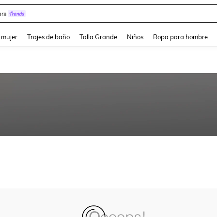
ra
and down arrow keys to navigate search Búsqueda reciente and Busca y Encuentr
 mujer
Trajes de baño
Talla Grande
Niños
Ropa para hombre