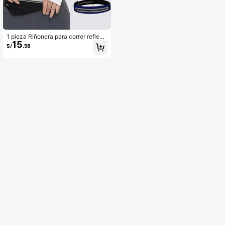
1 pieza Riñonera para correr reflect
15
ante
S/
.58