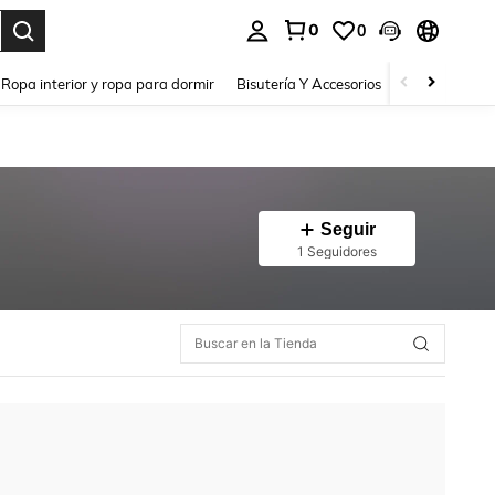
0
0
a. Press Enter to select.
Ropa interior y ropa para dormir
Bisutería Y Accesorios
Zapatos
H
Seguir
1 Seguidores