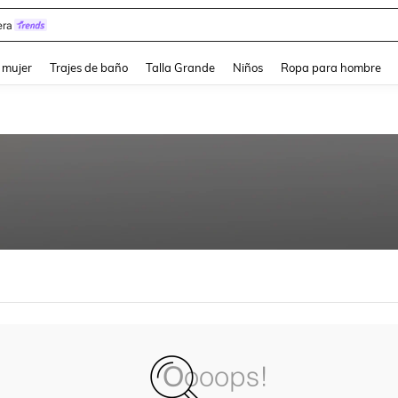
ra
and down arrow keys to navigate search Búsqueda reciente and Busca y Encuentr
 mujer
Trajes de baño
Talla Grande
Niños
Ropa para hombre