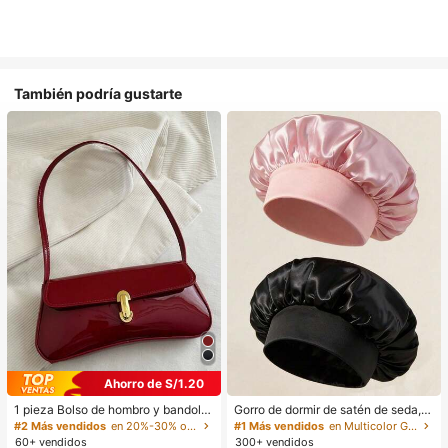
También podría gustarte
Ahorro de S/1.20
1 pieza Bolso de hombro y bandoler
Gorro de dormir de satén de seda, a
a de cuero sintético aceitado retro
decuado para cabello largo, trenza
#2 Más vendidos
en 20%-30% off Bolsos de hombro para mujer
#1 Más vendidos
en Multicolor Gorros para el pelo para mujer
para mujer, adecuado para citas, sa
s, rastas y cabello rizado. Suave, u
60+ vendidos
300+ vendidos