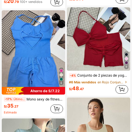
20
S/
.79
100+ vendidos
9
Conjunto de 2 piezas de yoga y fitness para mujer, sujetador de yoga sin costuras con tirantes finos + pantalones cortos deportivos de cintura alta con efecto levantador de glúteos, atuendo para entrenamiento físico
-4%
#6 Más vendidos
en Rojo Conjuntos deportivos para mujer
8
48
S/
.47
Ahorro de S/7.22
Mono sexy de fitness para mujer, malla deportiva con ajuste cruzado, conjunto de running y yoga con pantalones cortos plisados y espalda abierta
-17%
Últimos 2 días
35
S/
.27
Estimado