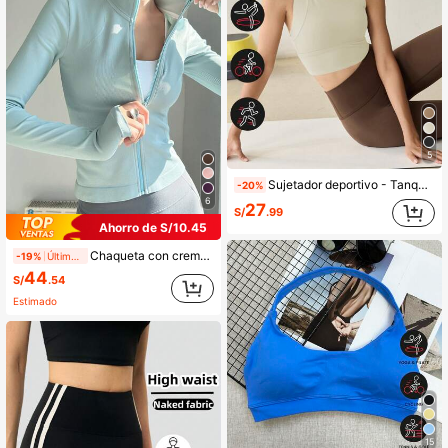
5
Sujetador deportivo - Tanque de yoga con absorción de impactos fija, Sujetador deportivo para correr, entrenamiento y fitness para mujeres, Primavera
-20%
6
27
S/
.99
Ahorro de S/10.45
Chaqueta con cremallera sin costuras profesional para mujer, ropa deportiva ajustada para correr, gimnasio, yoga y deportes de primavera
-19%
Últimos 2 días
44
S/
.54
Estimado
15