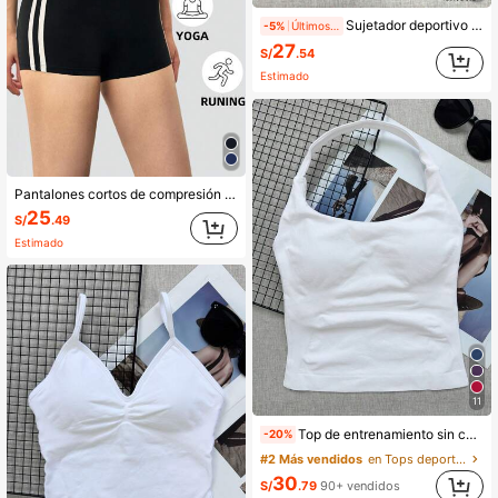
Sujetador deportivo de mujer con cuello halter de alto soporte y push-up, sujetador de yoga y fitness sin costuras, top de entrenamiento para gimnasio, athleisure
-5%
Últimos 2 días
27
S/
.54
Estimado
Pantalones cortos de compresión para mujer de cintura alta con bloques de color y rayas, elásticos y de secado rápido, apropiados para deportes de primavera y verano
25
S/
.49
Estimado
11
Top de entrenamiento sin costuras con tirantes finos largos para mujer, sujetador incorporado con relleno extraíble, top de yoga deportivo, athleisure
-20%
#2 Más vendidos
en Tops deportivos para mujer
30
S/
.79
90+ vendidos