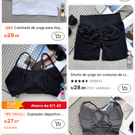
17
Camiseta de yoga para mujer con copas integradas, diseño de tirantes ajustables, camiseta de fitness y yoga, camiseta deportiva fruncida para entrenamiento en el gimnasio
-20%
29
S/
.99
22
Shorts de yoga sin costuras de cintura alta para mujeres - Elásticos, levanta glúteos, adecuados para correr, fitness y actividades al aire libre Ropa deportiva | Apariencia de moda | Tela elástica, Athleisure
(1000+)
28
S/
.99
200+ vendidos
4
Ahorro de S/1.42
Sujetador deportivo minimalista de tirantes finos con espalda cruzada para mujer
-5%
Últimos 2 días
27
S/
.07
Estimado