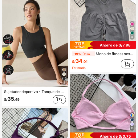
8
Ahorro de S/7.98
Mono de fitness sexy, mono deportivo con ajuste cruzado ajustable para mujeres, mono de yoga para correr, shorts fruncidos, conjunto sin espalda, mono
-19%
Últimos 2 días
34
S/
.01
Estimado
5
Sujetador deportivo - Tanque de yoga con absorción de impactos fija, Sujetador deportivo negro para entrenamiento y correr de mujer Primavera
35
S/
.49
16
Ahorro de S/0.75