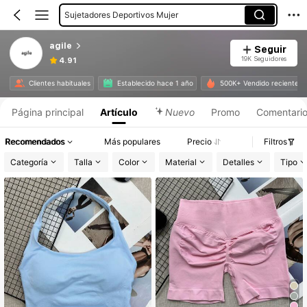
Sujetadores Deportivos Mujer
agile
Seguir
19K Seguidores
4.91
Clientes habituales
Establecido hace 1 año
500K+ Vendido recientem
Página principal
Artículo
Nuevo
Promo
Comentari
Recomendados
Más populares
Precio
Filtros
Categoría
Talla
Color
Material
Detalles
Tipo