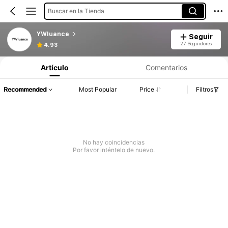
Buscar en la Tienda
YWluance
Seguir
27 Seguidores
4.93
Artículo
Comentarios
Recommended
Most Popular
Price
Filtros
No hay coincidencias
Por favor inténtelo de nuevo.