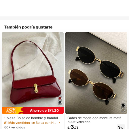
También podría gustarte
Ahorro de S/1.20
1 pieza Bolso de hombro y bandoler
Gafas de moda con montura metáli
a de cuero sintético aceitado retro
ca ovalada/poligonal (media montu
800+ vendidos
#1 Más vendidos
en Bolsa con Herrajes dorados
para mujer, adecuado para citas, sa
ra), adecuadas para uso diario y act
3
60+ vendidos
S/
.78