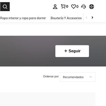
0
0
a. Press Enter to select.
Ropa interior y ropa para dormir
Bisutería Y Accesorios
Zapatos
H
Seguir
Ordenar por