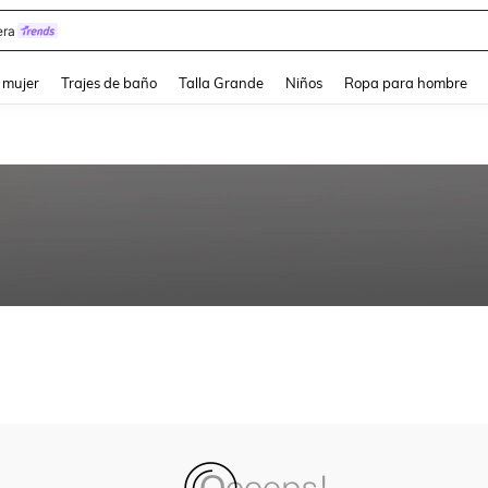
ra
and down arrow keys to navigate search Búsqueda reciente and Busca y Encuentr
 mujer
Trajes de baño
Talla Grande
Niños
Ropa para hombre