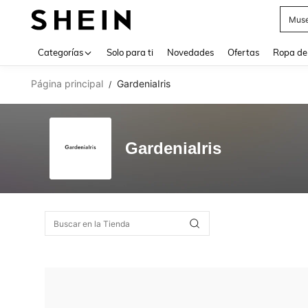
Muse
Use up 
Categorías
Solo para ti
Novedades
Ofertas
Ropa de
Página principal
GardeniaIris
/
GardeniaIris