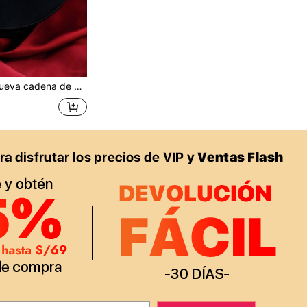
e clavícula minimalista con flecos de encaje, collar de estilo vintage palaciego de alta gama como regalo para mujeres