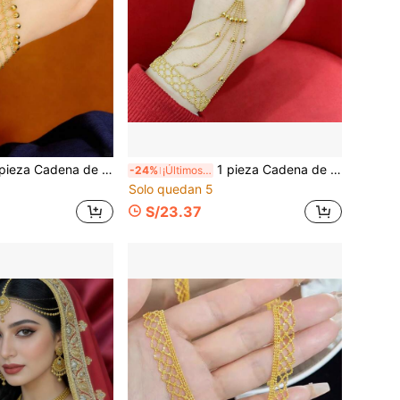
na de mano única de encaje de ganchillo y malla, pulsera de novia romántica y elegante, regalo para la novia
1 pieza Cadena de mano de hada única tejida con encaje y malla, pulsera de cadena de muñeca elegante y romántica para novia, regalo para la novia
-24%
¡Últimos 3 días
Solo quedan 5
S/23.37