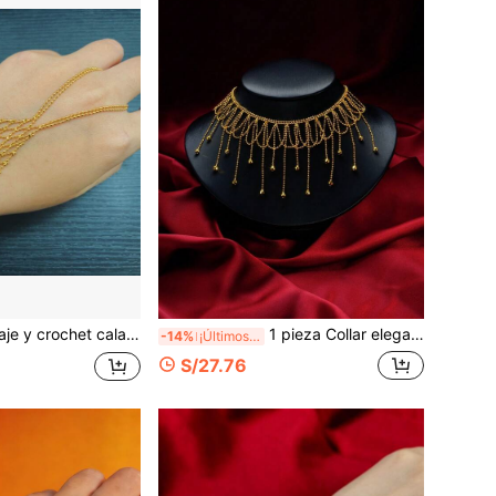
Brazalete de encaje y crochet calado con anillo para el dedo, joyería de mano romántica y elegante, regalo para la novia
1 pieza Collar elegante con flecos, diseño único de gargantilla, de alta gama para boda, compromiso, fiesta, regalo para la novia
-14%
¡Últimos 3 días
S/27.76