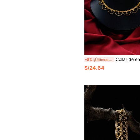
Collar de encaje con perlas minimalista, cadena de clavícula elegante y so
-8%
¡Últimos 2 días
S/24.64