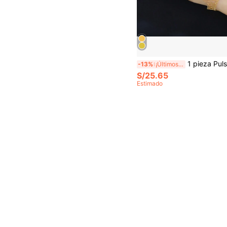
1 pieza Pulsera tejida tipo red con anillo para mujer, elegante cadena de man
-13%
¡Últimos 2 días
S/25.65
Estimado