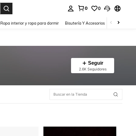
0
0
a. Press Enter to select.
Ropa interior y ropa para dormir
Bisutería Y Accesorios
Zapatos
H
Seguir
2.6K Seguidores