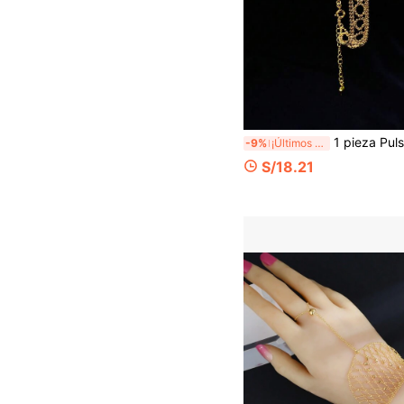
1 pieza Pulsera de encaje de ganchillo elegante y única, joyería de estilo saudí para mujer, accesorio delicad
-9%
¡Últimos 3 días
S/18.21