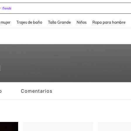
y
and down arrow keys to navigate search Búsqueda reciente and Busca y Encuentr
 mujer
Trajes de baño
Talla Grande
Niños
Ropa para hombre
o
Comentarios