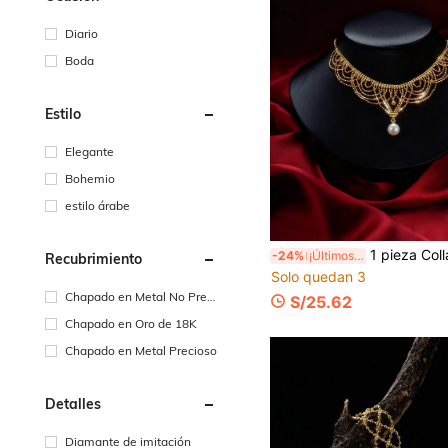
Diario
Boda
Estilo
Elegante
Bohemio
estilo árabe
1 pieza Collar de perlas elegante de estilo nupcial árabe saudí clásico, collar de diseño de 
-24%
¡Últimos 3 días
Recubrimiento
Solo quedan 3
Chapado en Metal No Preci
S/25.62
oso
Chapado en Oro de 18K
Chapado en Metal Precioso
Detalles
Diamante de imitación