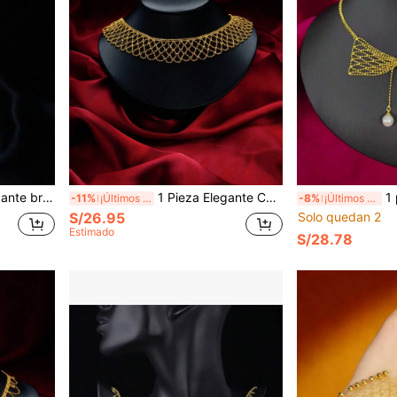
, fiesta, cena, regalo de joyería para novia/pareja
1 Pieza Elegante Collar Gargantilla de Encaje, Collar Gargantilla Femenino de Alta Gama Grácil para Novias, Bodas, Fiestas, Regalos para Amantes
1 pieza Colla
-11%
¡Últimos 2 días
-8%
¡Últimos 2 días
S/26.95
Solo quedan 2
Estimado
S/28.78