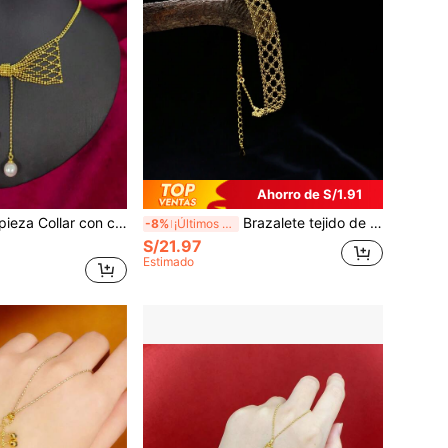
Ahorro de S/1.91
r con colgante de borla y diseño de lazo único y elegante, joyería nupcial y de boda adecuada para uso diario y bodas
Brazalete tejido de encaje de estilo elegante, accesorio lujoso y delicado hecho a mano, regalo ideal para novia, pareja
-8%
¡Últimos 2 días
S/21.97
Estimado