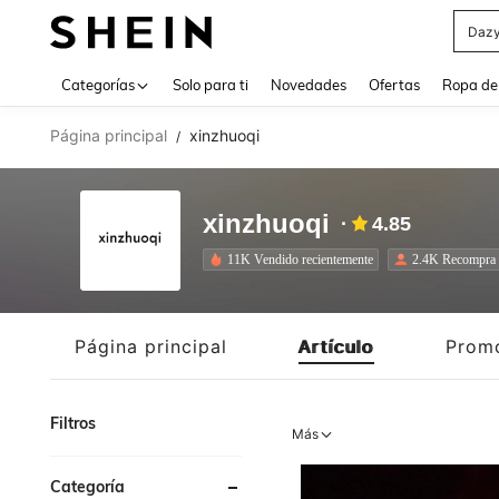
Daz
Use up 
Categorías
Solo para ti
Novedades
Ofertas
Ropa de
Página principal
xinzhuoqi
/
xinzhuoqi
4.85
11K Vendido recientemente
2.4K Recompra
Página principal
Artículo
Prom
Filtros
Más
Categoría