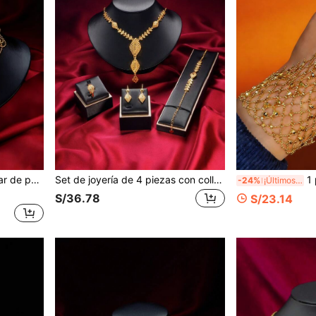
malla adecuado para boda, fiesta y vestimenta de noche
Set de joyería de 4 piezas con collar, pulsera, aretes y anillo con diseño floral y flecos, elegante y sencillo, para novia, regalo de pareja
1 pieza Caden
-24%
¡Últimos 3 días
S/36.78
S/23.14