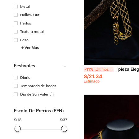
Metal
Hollow Out
Perlas
Textura metal
Lazo
Ver Más
Festivales
1 pieza Elegante brazalete de encaje tejido de diseño simple, adecuado para boda
-11%
¡Últimos 2 días
S/21.34
Diario
Estimado
Temporada de bodas
Día de San Valentín
Escala De Precios (PEN)
S/
18
S/
37