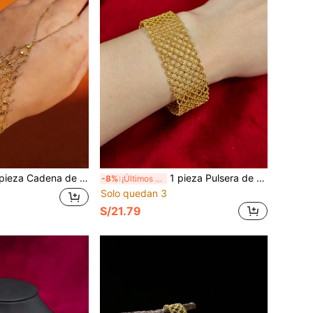
a de mano de hada única tejida con encaje y malla, accesorio de mano nupcial elegante y romántico, regalo para la novia
1 pieza Pulsera de encaje tejida con diseño ancho elegante, joyería de lujo de alta gama delicada para mujeres, regalo para novia o amante
-8%
¡Últimos 2 días
Solo quedan 3
S/21.79