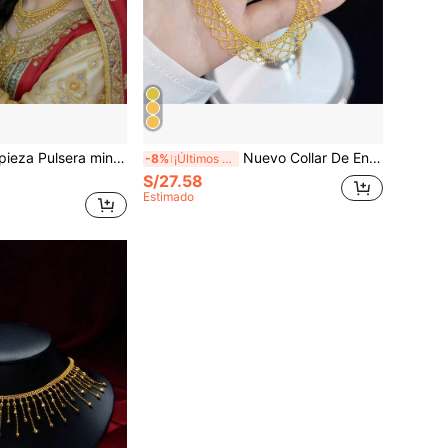
minimalista de encaje de doble hilera estilo bohemio, Elegante accesorio para mujer, joyería nupcial, regalo de San Valentín para novia/esposa.
Nuevo Collar De Encaje Con Estilo Francés Para Mujeres, Diseño Ahuecado Con Cadena De Clavícula De Moda Y Sensación Texturizada, Regalo De Cumpleaños Para Novia
-8%
¡Últimos 2 días
S/27.58
Estimado