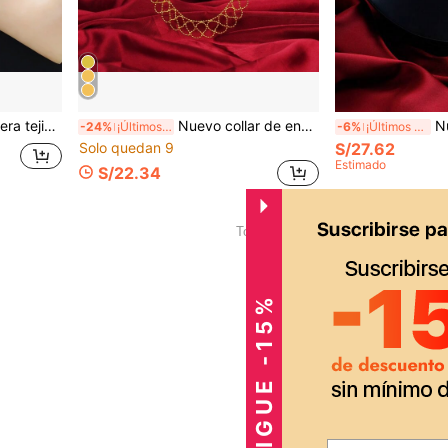
o romántica decorativa, regalo para la novia
Nuevo collar de encaje francés para mujer, elegante cadena hueca a la altura de la clavícula, regalo de moda para la novia, regalo de cumpleaños
Nueva cadena d
-24%
¡Últimos 3 días
-6%
¡Últimos 2 días
Solo quedan 9
S/27.62
Estimado
S/22.34
1
Total de 1 páginas
CONSIGUE -15%