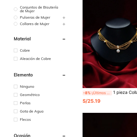
Conjuntos de Bisutería
de Mujer
Pulseras de Mujer
Collares de Mujer
Material
Cobre
Aleación de Cobre
Elemento
Ninguno
1 pieza Collar de encaje elegante, collar de estilo vintage minimali
-8%
¡Últimos 2 días
Geométrico
S/25.19
Perlas
Gota de Agua
Flecos
Ocasión