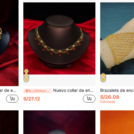
sta en capas, regalo de lujo para ella
Nuevo collar de encaje francés vintage hueco para mujeres, cadena de clavícula de moda, regalo de cumpleaños para novia
-8%
¡Últimos 2 días
S/26.08
S/27.12
Estimado