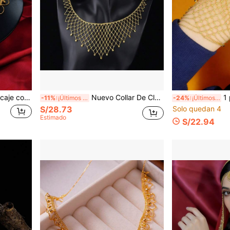
fisticada para mujeres, regalo para la pareja
Nuevo Collar De Clavícula Con Diseño De Malla De Encaje Y Tejido A Ganchillo, Joyería De Mujer De Estilo Vintage Y Palaciego De Alta Gama
1 pieza Cade
-11%
¡Últimos 2 días
-24%
¡Últimos 3 días
S/28.73
Solo quedan 4
Estimado
S/22.94