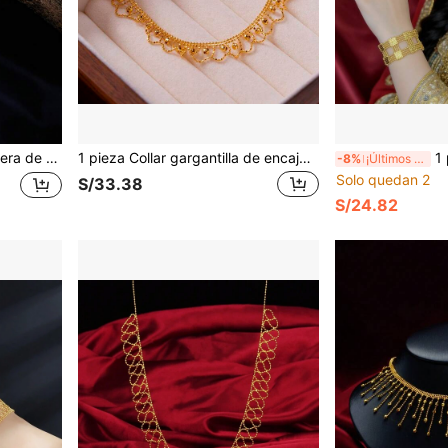
o adecuado para uso diario, fiesta, boda, regalo para novia/esposa
1 pieza Collar gargantilla de encaje ondulado, accesorio de joyería elegante para mujeres, boda, fiesta y regalo para la pareja
1 pieza Pulsera 
-8%
¡Últimos 2 días
Solo quedan 2
S/33.38
S/24.82