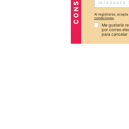
Al registrarse, acept
condiciones
.
Me gustaría re
por correo el
para cancelar 