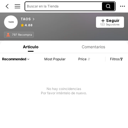
Buscar en la Tienda
TAOS
Seguir
122 Seguidores
4.88
797 Recompra
Artículo
Comentarios
Recommended
Most Popular
Price
Filtros
No hay coincidencias
Por favor inténtelo de nuevo.