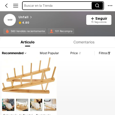
Buscar en la Tienda
Unfall
Seguir
15 Seguidores
4.80
560 Vendido recientemente
101 Recompra
Artículo
Comentarios
Recommended
Most Popular
Price
Filtros