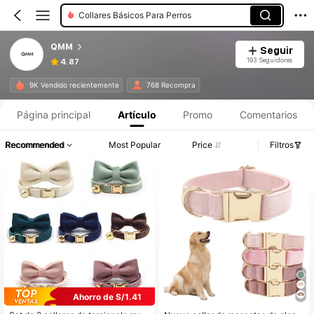
Collares Básicos Para Perros
QMM
Seguir
193 Seguidores
4.87
9K Vendido recientemente
768 Recompra
Página principal
Artículo
Promo
Comentarios
Recommended
Most Popular
Price
Filtros
Ahorro de S/1.41