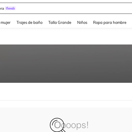
ra
and down arrow keys to navigate search Búsqueda reciente and Busca y Encuentr
 mujer
Trajes de baño
Talla Grande
Niños
Ropa para hombre