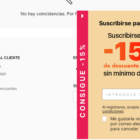
No hay coincidencias. Por favor inténtalo de nuevo.
CONSIGUE -15%
AL CLIENTE
ENCUÉNTRANOS EN
s
Pago
SUSCRÍBETE PARA RECIBIR OFERTA
recuentes
Al registrarse, acept
condiciones
.
PE + 51
Me gustaría re
por correo el
para cancelar 
PE + 51