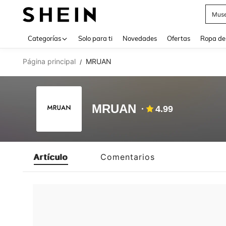
Muse
Use up 
Categorías
Solo para ti
Novedades
Ofertas
Ropa de
Página principal
MRUAN
/
MRUAN
4.99
Artículo
Comentarios