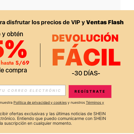
APP
S EXCLUSIVAS, PROMOCIONES Y NOTICIAS DE SHEIN
REGÍSTRATE
Suscribir
a nuestra
Política de privacidad y cookies
y nuestros
Términos y
Suscribirte
cibir ofertas exclusivas y las últimas noticias de SHEIN 
ectrónico. Entiendo que puedo comunicarme con SHEIN 
la suscripción en cualquier momento.
Suscribir