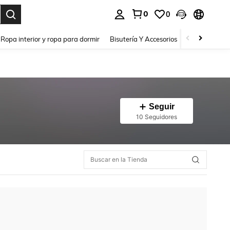
0
0
a. Press Enter to select.
Ropa interior y ropa para dormir
Bisutería Y Accesorios
Zapatos
H
Seguir
10 Seguidores