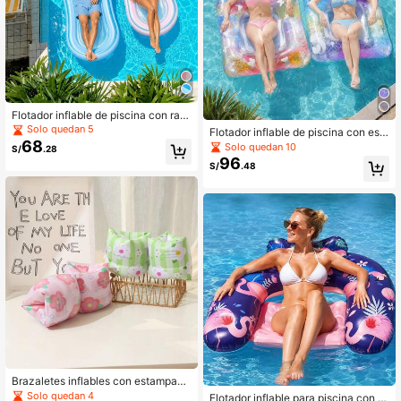
Flotador inflable de piscina con ray
as degradadas azul & blanco de ma
Solo quedan 5
Flotador inflable de piscina con est
lla, diversión acuática de verano
68
ampado de mariposa degradada y c
Solo quedan 10
S/
.28
ola de sirena, tumbona de malla par
96
S/
.48
a agua
Brazaletes inflables con estampado
floral y de corazones rosados para j
Solo quedan 4
Flotador inflable para piscina con e