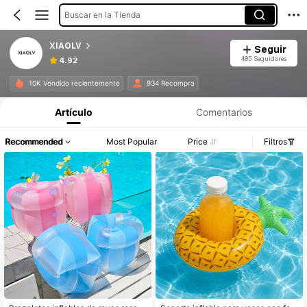
Buscar en la Tienda
XIAOLV
Seguir
485 Seguidores
4.92
10K Vendido recientemente
934 Recompra
Artículo
Comentarios
Recommended
Most Popular
Price
Filtros