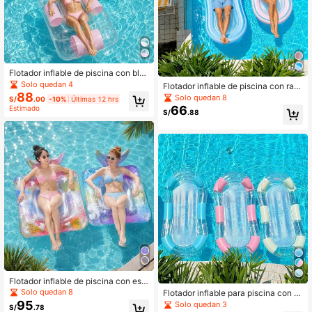
Flotador inflable de piscina con blo
ques de color crema y blanco, malla
Solo quedan 4
Flotador inflable de piscina con ray
transparente con purpurina y asas
88
as degradadas rosa y blanco de mal
Solo quedan 8
S/
.00
-10%
Últimas 12 hrs
la para vacaciones y descanso en e
66
Estimado
S/
.88
l agua
Flotador inflable de piscina con est
ampado de escamas de pez degrad
Solo quedan 8
Flotador inflable para piscina con bl
ado, cola de sirena, malla, equipo a
oques de color crema, malla transp
95
Solo quedan 3
S/
.78
cuático para descansar