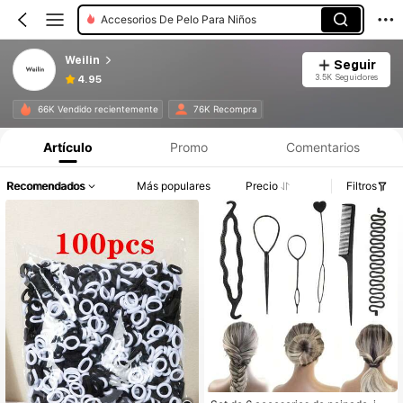
Accesorios De Pelo Para Niños
Weilin
Seguir
3.5K Seguidores
4.95
66K Vendido recientemente
76K Recompra
Artículo
Promo
Comentarios
Recomendados
Más populares
Precio
Filtros