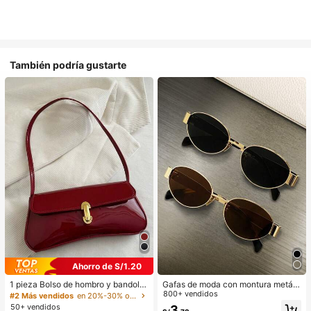
También podría gustarte
Ahorro de S/1.20
1 pieza Bolso de hombro y bandoler
Gafas de moda con montura metáli
a de cuero sintético aceitado retro
ca ovalada/poligonal (media montu
800+ vendidos
#2 Más vendidos
en 20%-30% off Bolsos de hombro para mujer
para mujer, adecuado para citas, sa
ra), adecuadas para uso diario y act
50+ vendidos
3