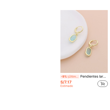
Pendientes largos zirconia cúbica
-9%
¡Últimos 2 días
S/7.17
Estimado