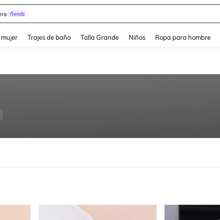
y
and down arrow keys to navigate search Búsqueda reciente and Busca y Encuentr
 mujer
Trajes de baño
Talla Grande
Niños
Ropa para hombre