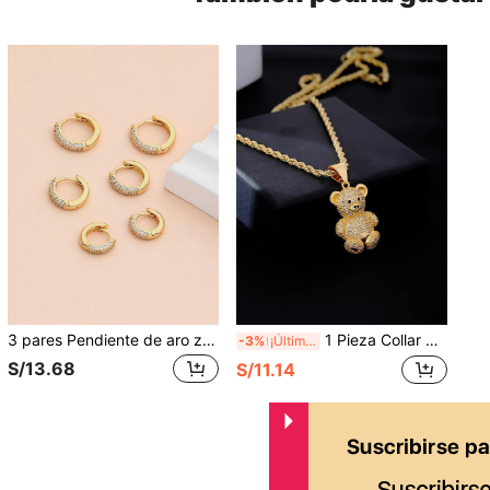
3 pares Pendiente de aro zirconia cúbica
1 Pieza Collar Colgante Con Oso Dorado De Cobre De Moda Con Zirconia Cúbica
-3%
¡Últimos 2 días
S/13.68
S/11.14