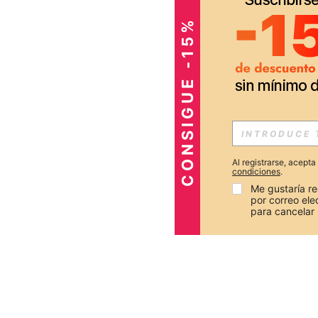
CONSIGUE -15%
Al registrarse, acept
condiciones
.
Me gustaría re
por correo el
para cancelar 