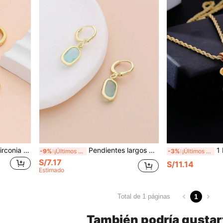
3 pares Pendiente de aro zirconia cúbica
Pendientes largos zirconia cúbica
1 Pieza 
-9%
¡Últimos 2 días
-3%
¡Últimos 2 días
S/7.17
S/11.14
Estimado
1
Total de 1 páginas
También podría gustar