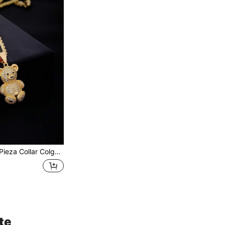
Collar Colgante Con Oso Dorado De Cobre De Moda Con Zirconia Cúbica
te