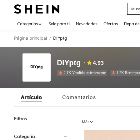
Daz
Use up 
Categorías
Solo para ti
Novedades
Ofertas
Ropa de
Página principal
DIYptg
/
DIYptg
4.93
2.1K Vendido recientemente
1.2K Recompra
Artículo
Comentarios
Filtros
Más
Categoría