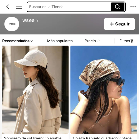
Buscar en la Tienda
WSGG
Seguir
Recomendados
Más populares
Precio
Filtros
Sombrero de sol ligero y plegable p
1 pieza Pañuelo cuadrado vintage