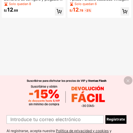
ara mujer - Sombrero con protecció
multicolor con estampado paisley p
Solo quedan 8
Solo quedan 6
n UV ajustable, protector facial, ver
ara mujer - Cinta de satén de 27.56
12
12
S/
.88
S/
.78
-3%
sátil y de moda para primavera y ve
pulgadas, combina con escote eleg
rano, sombrero para exteriores para
ante y accesorios para el cabello
mujer.
1
Regístrate
1
Al registrarse, acepta nuestra
Política de privacidad y cookies
y