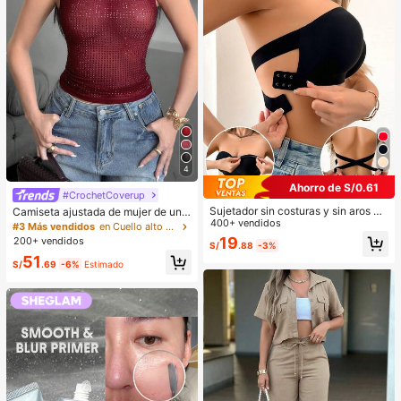
o Diario
4
Ahorro de S/0.61
#CrochetCoverup
Sujetador sin costuras y sin aros pa
Camiseta ajustada de mujer de unic
ra mujer, sexy con laterales antidesl
400+ vendidos
olor, con malla de cristales, transpar
#3 Más vendidos
en Cuello alto Tops, blusas y camisetas de mujer
izantes, almohadillas extraíbles y e
ente y sexy, para uso casual en ver
19
200+ vendidos
S/
.88
-3%
spalda cruzada, sin tirantes, comod
ano
51
idad todo el día
S/
.69
-6%
Estimado