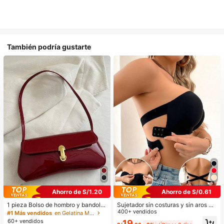
También podría gustarte
Ahorro de S/1.20
Ahorro de S/0.61
1 pieza Bolso de hombro y bandoler
Sujetador sin costuras y sin aros pa
a de cuero sintético aceitado retro
ra mujer, sexy con laterales antidesl
400+ vendidos
#1 Más vendidos
en Gelatina Monedero
para mujer, adecuado para citas, sa
izantes, almohadillas extraíbles y e
60+ vendidos
19