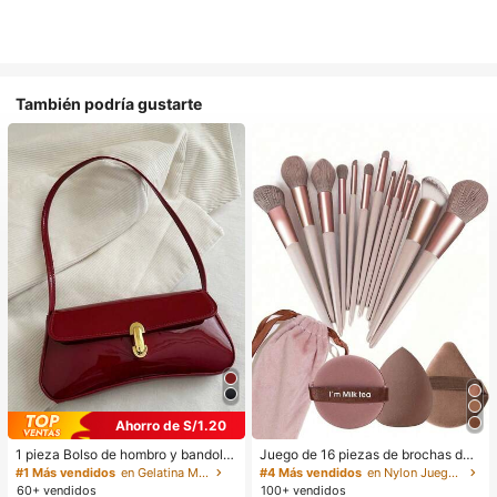
También podría gustarte
Ahorro de S/1.20
1 pieza Bolso de hombro y bandoler
Juego de 16 piezas de brochas de
a de cuero sintético aceitado retro
maquillaje que incluye 13 brochas
#1 Más vendidos
en Gelatina Monedero
#4 Más vendidos
en Nylon Juegos De Pinceles
para mujer, adecuado para citas, sa
de maquillaje, 1 esponja de maquill
60+ vendidos
100+ vendidos