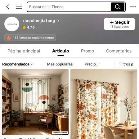
Buscar en la Tienda
xiaochenjiafang
Seguir
13 Seguidores
4.76
158 Vendido recientemente
Página principal
Artículo
Promo
Comentarios
Recomendados
Más populares
Precio
Filtros