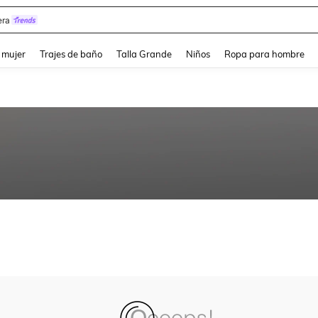
ra
and down arrow keys to navigate search Búsqueda reciente and Busca y Encuentr
 mujer
Trajes de baño
Talla Grande
Niños
Ropa para hombre