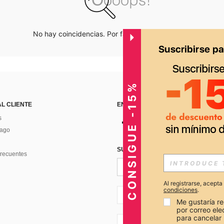
No hay coincidencias. Por favor inténtalo de nuevo.
CONSIGUE -15%
AL CLIENTE
ENCUÉNTRANOS EN
s
Pago
SUSCRÍBETE PARA RECIBIR OFERTA
recuentes
Al registrarse, acept
condiciones
.
PE + 51
Me gustaría re
por correo el
para cancelar 
PE + 51