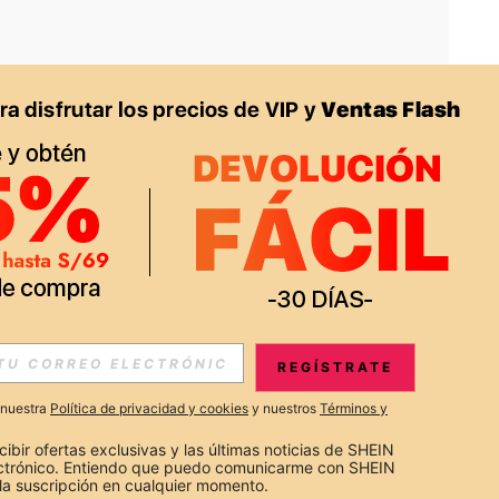
APP
S EXCLUSIVAS, PROMOCIONES Y NOTICIAS DE SHEIN
REGÍSTRATE
Suscribir
a nuestra
Política de privacidad y cookies
y nuestros
Términos y
Suscribirte
cibir ofertas exclusivas y las últimas noticias de SHEIN 
ectrónico. Entiendo que puedo comunicarme con SHEIN 
la suscripción en cualquier momento.
Suscribir