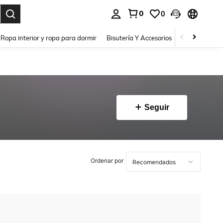
0
0
a. Press Enter to select.
Ropa interior y ropa para dormir
Bisutería Y Accesorios
Zapatos
H
Seguir
Ordenar por