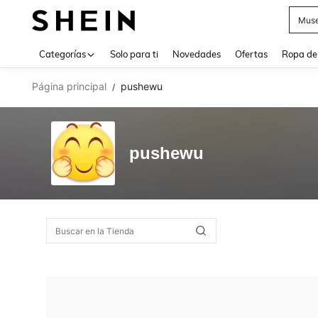
Muse
Use up 
Categorías
Solo para ti
Novedades
Ofertas
Ropa de
Página principal
pushewu
/
pushewu