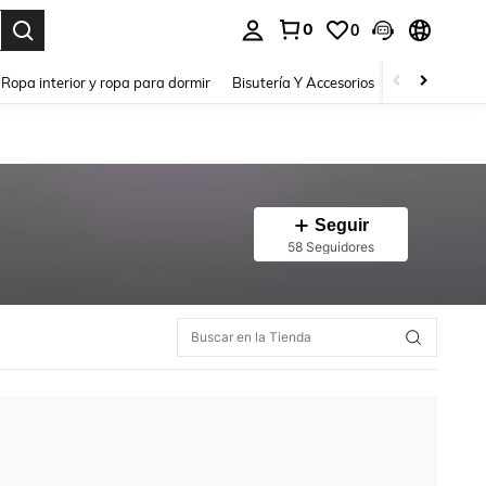
0
0
a. Press Enter to select.
Ropa interior y ropa para dormir
Bisutería Y Accesorios
Zapatos
H
Seguir
58 Seguidores