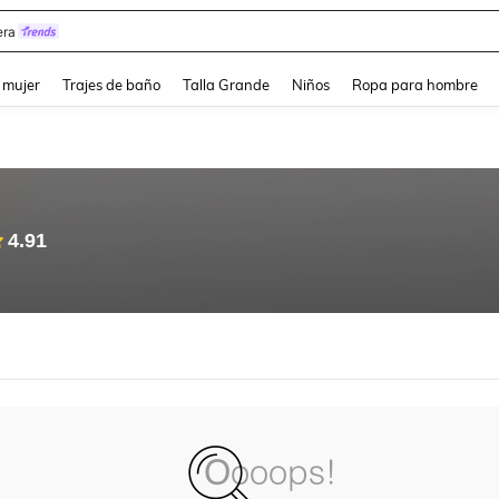
ra
and down arrow keys to navigate search Búsqueda reciente and Busca y Encuentr
 mujer
Trajes de baño
Talla Grande
Niños
Ropa para hombre
4.91