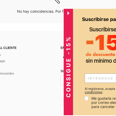
No hay coincidencias. Por favor inténtalo de nuevo.
CONSIGUE -15%
AL CLIENTE
ENCUÉNTRANOS EN
s
Pago
SUSCRÍBETE PARA RECIBIR OFERTA
recuentes
Al registrarse, acept
condiciones
.
PE + 51
Me gustaría re
por correo el
para cancelar 
PE + 51