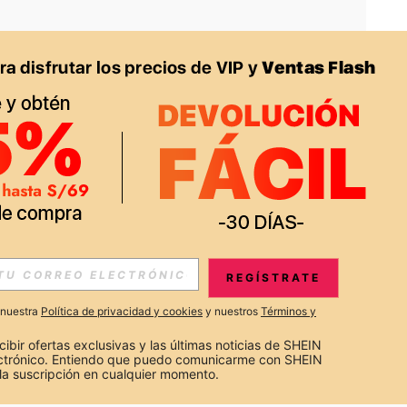
APP
S EXCLUSIVAS, PROMOCIONES Y NOTICIAS DE SHEIN
REGÍSTRATE
Suscribir
a nuestra
Política de privacidad y cookies
y nuestros
Términos y
Suscribirte
cibir ofertas exclusivas y las últimas noticias de SHEIN 
ectrónico. Entiendo que puedo comunicarme con SHEIN 
la suscripción en cualquier momento.
Suscribir