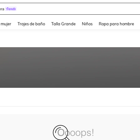
ra
and down arrow keys to navigate search Búsqueda reciente and Busca y Encuentr
 mujer
Trajes de baño
Talla Grande
Niños
Ropa para hombre