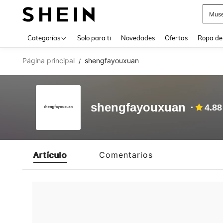
Muse
Use up 
Categorías
Solo para ti
Novedades
Ofertas
Ropa de
Página principal
shengfayouxuan
/
shengfayouxuan
4.88
Artículo
Comentarios