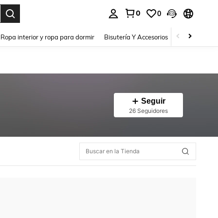
0
0
a. Press Enter to select.
Ropa interior y ropa para dormir
Bisutería Y Accesorios
Zapatos
H
Seguir
26 Seguidores