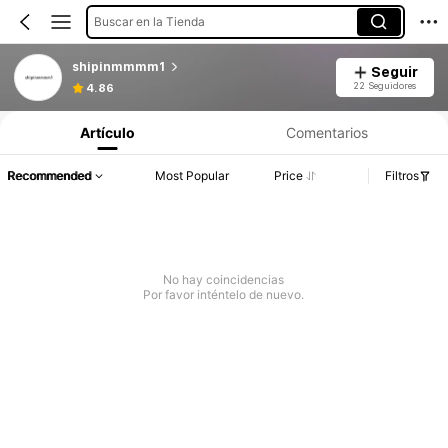
Buscar en la Tienda
shipinmmmm1
Seguir
22 Seguidores
4.86
Artículo
Comentarios
Recommended
Most Popular
Price
Filtros
No hay coincidencias
Por favor inténtelo de nuevo.