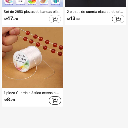
Set de 2650 piezas de bandas elásticas de silicona arcoíris hechas a mano, diseño para hacer pulseras DIY, incluye dijes con letras, regalo creativo para adolescentes
2 piezas de cuerda elástica de cristal extensible para hacer pulseras, collares y joyas
47
13
S/
.78
S/
.58
1 pieza Cuerda elástica extensible, cuerda de cristal para hacer pulseras, collares y joyería artesanal
8
S/
.78