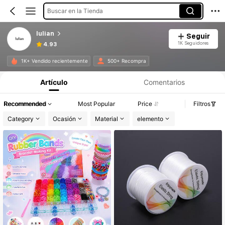
Buscar en la Tienda
lulian
Seguir
1K Seguidores
4.93
1K+ Vendido recientemente
500+ Recompra
Artículo
Comentarios
Recommended
Most Popular
Price
Filtros
Category
Ocasión
Material
elemento