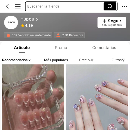
Buscar en la Tienda
TUDOU
Seguir
5.1K Seguidores
4.89
16K Vendido recientemente
7.5K Recompra
Artículo
Promo
Comentarios
Recomendados
Más populares
Precio
Filtros