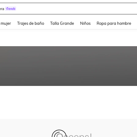
ra
and down arrow keys to navigate search Búsqueda reciente and Busca y Encuentr
 mujer
Trajes de baño
Talla Grande
Niños
Ropa para hombre