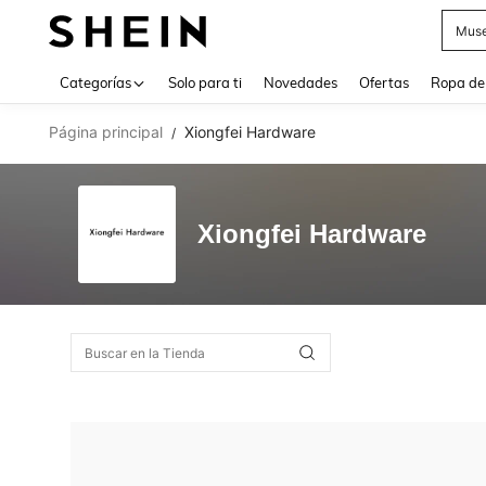
Muse
Use up 
Categorías
Solo para ti
Novedades
Ofertas
Ropa de
Página principal
Xiongfei Hardware
/
Xiongfei Hardware