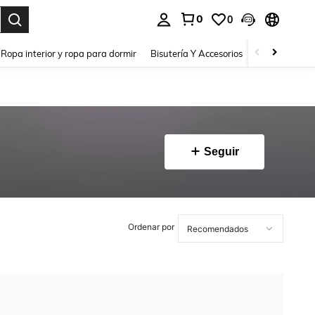
0
0
a. Press Enter to select.
Ropa interior y ropa para dormir
Bisutería Y Accesorios
Zapatos
H
Seguir
Ordenar por