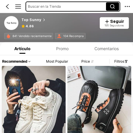
Buscar en la Tienda
Top Sunny
Seguir
195 Seguidores
4.86
841 Vendido recientemente
104 Recompra
Artículo
Promo
Comentarios
Recommended
Most Popular
Price
Filtros