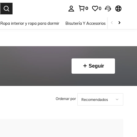
0
0
a. Press Enter to select.
Ropa interior y ropa para dormir
Bisutería Y Accesorios
Zapatos
H
Seguir
Ordenar por