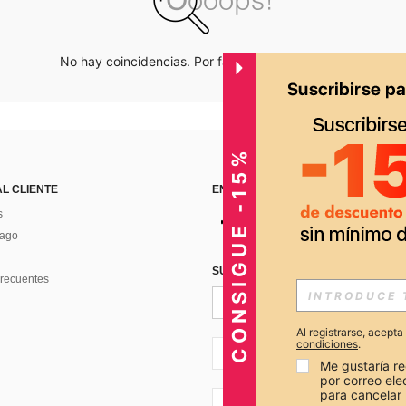
No hay coincidencias. Por favor inténtalo de nuevo.
CONSIGUE -15%
AL CLIENTE
ENCUÉNTRANOS EN
s
Pago
SUSCRÍBETE PARA RECIBIR OFERTA
recuentes
Al registrarse, acept
condiciones
.
PE + 51
Me gustaría re
por correo el
para cancelar 
PE + 51