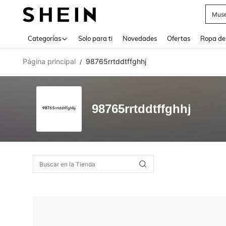
Muse
Use up 
Categorías
Solo para ti
Novedades
Ofertas
Ropa de
Página principal
98765rrtddtffghhj
/
98765rrtddtffghhj