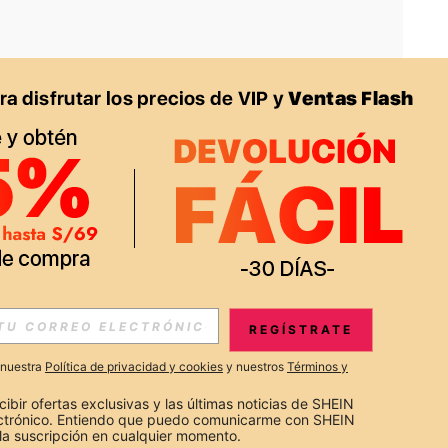
APP
S EXCLUSIVAS, PROMOCIONES Y NOTICIAS DE SHEIN
REGÍSTRATE
Suscribir
a nuestra
Política de privacidad y cookies
y nuestros
Términos y
Suscribirte
cibir ofertas exclusivas y las últimas noticias de SHEIN 
ectrónico. Entiendo que puedo comunicarme con SHEIN 
la suscripción en cualquier momento.
Suscribir