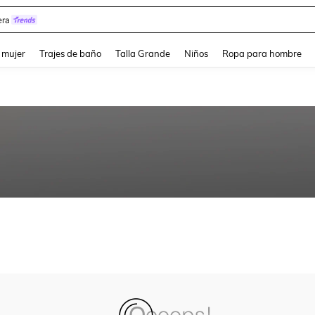
ra
and down arrow keys to navigate search Búsqueda reciente and Busca y Encuentr
 mujer
Trajes de baño
Talla Grande
Niños
Ropa para hombre