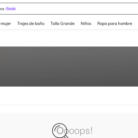
ra
and down arrow keys to navigate search Búsqueda reciente and Busca y Encuentr
 mujer
Trajes de baño
Talla Grande
Niños
Ropa para hombre