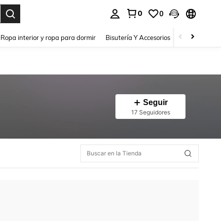
0
0
a. Press Enter to select.
Ropa interior y ropa para dormir
Bisutería Y Accesorios
Zapatos
H
Seguir
17 Seguidores