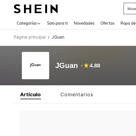
Muse
Use up 
Categorías
Solo para ti
Novedades
Ofertas
Ropa de
Página principal
JGuan
/
JGuan
4.88
Artículo
Comentarios