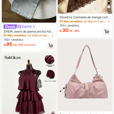
4
GlowEve Camiseta de manga corta
de cuello redondo de unicolor casu
#1 Más vendidos
en Marrón Camisetas básicas informales
al versátil para uso diario para muje
100+ vendidos
Elamini
r
30
S/
.23
-4%
SHEIN Jeans de pierna ancha holg
ados con bolsillo insertado y borda
#1 Más vendidos
en Selecciones de tendencias de K-J Mujer Denim
do de mariposa lavados para mujer,
100+ vendidos
mujer alta, Y2K
95
S/
.32
-7%
Estimado
#1 Más vendidos
en Bolsas de deporte