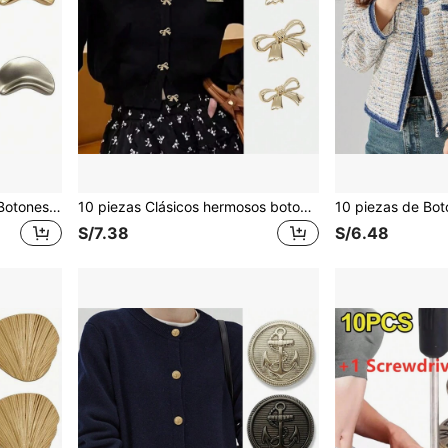
[Paquete de 10 unidades] Botones de aleación de metal vintage de dos tonos oro/plata - Botones de costura con orificio trasero para abrigos, chaquetas, blazers, trajes, ropa de exterior, manualidades DIY, accesorios para vestidos de novia y boda
10 piezas Clásicos hermosos botones de arco huecos de metal estilo universitario para suéter, camisa y vestido con botones decorativos elegantes de moda
S/7.38
S/6.48