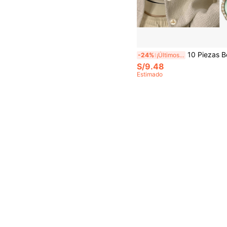
10 Piezas Botones de lujo con diamantes de imitación de 18/25mm para ropa, material de costura, accesorios de costura
-24%
¡Últimos 3 días
S/9.48
Estimado