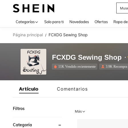
Daz
Use up 
Categorías
Solo para ti
Novedades
Ofertas
Ropa de
Página principal
FCXDG Sewing Shop
/
FCXDG Sewing Shop
11K Vendido recientemente
3.9K Recompra
Artículo
Comentarios
Filtros
Más
Categoría