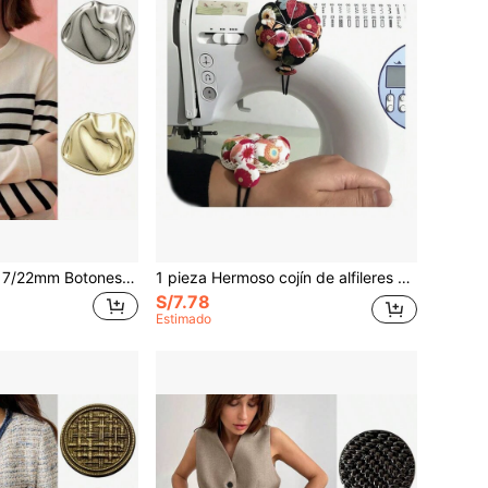
10 piezas de 12/17/22mm Botones metálicos vintage minimalistas asimétricos para chaquetas, vestidos, camisas, manualidades DIY, decoración de ropa, accesorios de costura
1 pieza Hermoso cojín de alfileres para costura con patrón de flores, accesorios de costura cojín para agujas, cojín para agujas y dedalera en la muñeca
S/7.78
Estimado