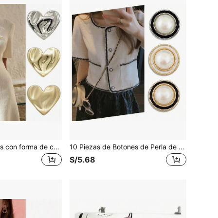
10 piezas Botones con forma de corazón estilo bohemio vintage, de metal dorado y plateado para coser en vestidos, chaquetas y manualidades DIY, accesorios de ropa románticos, surtido de tamaños (15-25mm) Botones de moda para mujer
10 Piezas de Botones de Perla de Moda - Botones con Brillo de 20mm para Chaquetas, Vestidos, DIY de Chaquetas y Cuellos/Puños de Camisas (Accesorios de Costura para Vestir de Fiesta)
S/5.68