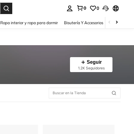
0
0
a. Press Enter to select.
Ropa interior y ropa para dormir
Bisutería Y Accesorios
Zapatos
H
Seguir
1.2K Seguidores