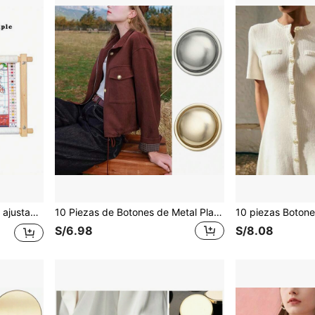
Aro de bordado de madera ajustable - Kit de marco de punto de cruz para manualidades DIY, suministros de bordado a mano, herramienta de costura portátil para principiantes, proyectos artísticos
10 Piezas de Botones de Metal Planos para Coser, Botones Redondos Dorados para Accesorios de Ropa, Botones de Costura Minimalistas de Moda DIY para Camisas, Chaquetas, Vestidos, Blazers | Accesorios de Decoración de Ropa
S/6.98
S/8.08