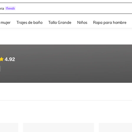
y
and down arrow keys to navigate search Búsqueda reciente and Busca y Encuentr
 mujer
Trajes de baño
Talla Grande
Niños
Ropa para hombre
4.92