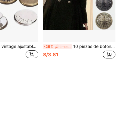
Botones de metal vintage ajustables de 10 piezas - Botones de aleación de zinc sin costura para vaqueros/chaquetas, accesorios de moda y decoración de ropa de trabajo de alta resistencia
10 piezas de botones metálicos de estilo vintage - Botones de costura de aleación con relieve floral para vestidos, jeans y manualidades
-25%
¡Últimos 2 días
S/3.81