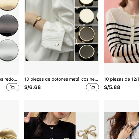
Set de 10 piezas de botones redondos de metal - 4 tamaños (10/15/20/25mm) 3 colores | Minimalistas de moda DIY botones de costura para camisas, chaquetas, vestidos, blazers | Accesorios de decoración para ropa
10 piezas de botones metálicos negros mate - Multisize de 11.5-25mm Botones decorativos de aleación para blazers, vestidos, manualidades de chaquetas (acentos en el cuello/mangas)
S/6.68
S/5.88