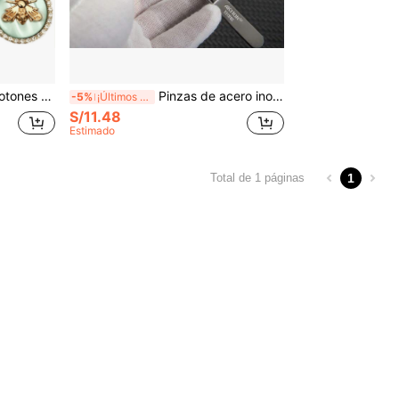
, botones de chaqueta de moda para mujeres, botones de abrigo con abeja
Pinzas de acero inoxidable de calidad alemana con punta curva antiestática para manualidades de arte de uñas DIY
-5%
¡Últimos 3 días
S/11.48
Estimado
1
Total de 1 páginas