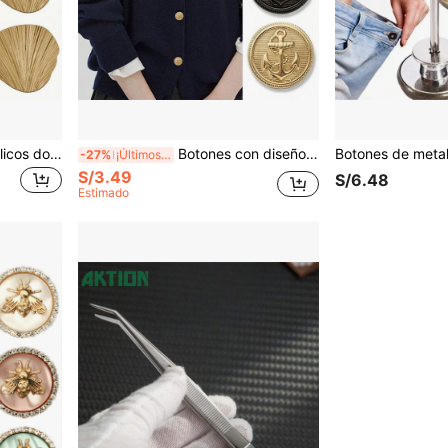
10 piezas de botones metálicos dorados con diseño de concha ondulada - Botones decorativos de lujo vintage para abrigo, blazer, chaqueta, traje, gabardina - Accesorios de moda
Botones con diseño de ancla náutica para chaquetas y suéteres (10 piezas) - Botones de metal vintage de 15/20/25 mm, accesorios de costura redondos y retro para trajes, cárdigans, moda de primavera y verano
-27%
¡Últimos 3 días
S/3.49
S/6.48
Estimado