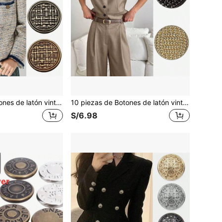
10 piezas de Botones de latón vintage y antiguos - Multiparaños de 15/20/25mm Botones circulares de metal para costura en chaquetas, cárdigans, puños de camisas (Accesorios de moda DIY para primavera y verano)
10 piezas de Botones de latón vintage/antiguo - Botones de aleación negro/dorado de múltiples tamaños de 15-25mm para blazers, cárdigans, vestidos (acentos DIY para el cuello/mangas)
S/6.98