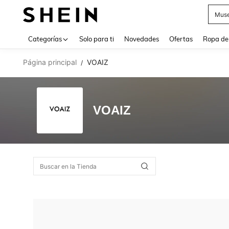
Muse
Use up 
Categorías
Solo para ti
Novedades
Ofertas
Ropa de
Página principal
VOAIZ
/
VOAIZ