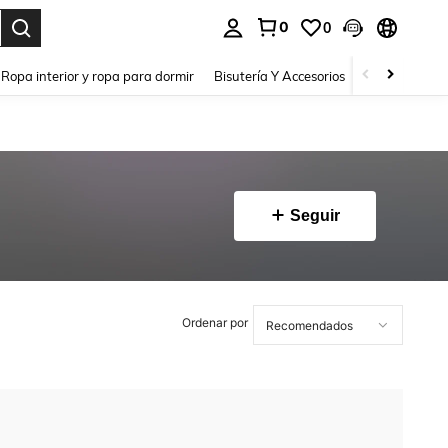
0
0
a. Press Enter to select.
Ropa interior y ropa para dormir
Bisutería Y Accesorios
Zapatos
H
Seguir
Ordenar por