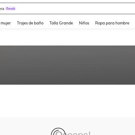
ra
and down arrow keys to navigate search Búsqueda reciente and Busca y Encuentr
 mujer
Trajes de baño
Talla Grande
Niños
Ropa para hombre