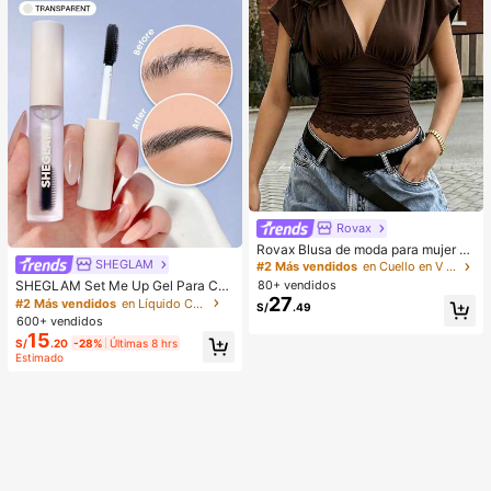
Rovax
Rovax Blusa de moda para mujer de
unicolor con escote en V profundo,
SHEGLAM
#2 Más vendidos
en Cuello en V profundo Tops, blusas y camisetas d
plisada y con dobladillo de encaje
SHEGLAM Set Me Up Gel Para Cej
80+ vendidos
as Marca De Belleza CosméTica M
27
#2 Más vendidos
en Líquido Cejas
S/
.49
aquillaje Para Mujeres Y NiñAs
600+ vendidos
15
S/
.20
-28%
Últimas 8 hrs
Estimado