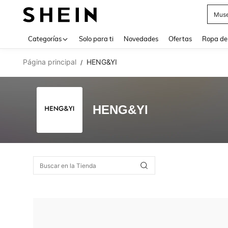
Muse
Use up 
Categorías
Solo para ti
Novedades
Ofertas
Ropa de
Página principal
HENG&YI
/
HENG&YI