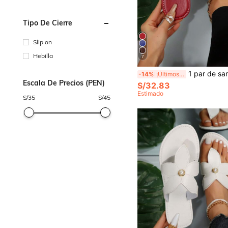
Tipo De Cierre
Slip on
Hebilla
7
1 par de sandalias planas de estilo europeo y americano con estampado floral, sandali
-14%
¡Últimos 2 días
Escala De Precios (PEN)
S/32.83
Estimado
S/
35
S/
45