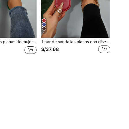
7
1 par de sandalias planas de mujer con estampado floral, estilo europeo y americano, de punta abierta, para verano y uso en exteriores, tipo slip-on
1 par de sandalias planas con diseño floral y tira entre los dedos para mujer, tipo chanclas abiertas de verano
S/37.68