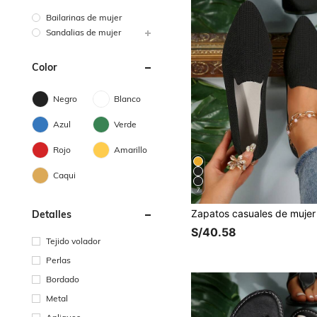
Bailarinas de mujer
Sandalias de mujer
Color
Negro
Blanco
Azul
Verde
Rojo
Amarillo
Caqui
7
Detalles
S/40.58
Tejido volador
Perlas
Bordado
Metal