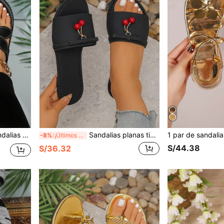
s, chanclas florales de verano para uso en exteriores
Sandalias planas tipo slide para mujer, pantuflas slip-on de punta abierta con lazo decorativo, estilo romano tejido casual, adecuadas para primavera/verano, estampado de leopardo, combinan con vestidos, playa, apartamento, blanco
-8%
¡Últimos 2 días
S/44.38
S/36.32