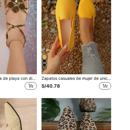
7
1 par de sandalias de playa con diseño de flor dorada, sandalias planas elásticas con decoración floral dorada casual y elegante - adecuadas para la playa, citas, reuniones, exteriores, imprescindibles para interiores y exteriores
Zapatos casuales de mujer de unicolor, livianos y transpirables. Bailarinas de mujer con estampado de leopardo en los dedos. Zapatos planos de moda para exteriores
S/40.78