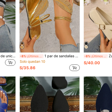
Zapatos casuales de mujer de unicolor, livianos y transpirables. Bailarinas de mujer con estampado de leopardo en los dedos. Zapatos planos de moda para exteriores
1 par de sandalias de playa con diseño floral dorado, sandalias planas elásticas casuales de moda sexy con decoración de flores doradas - Adecuadas para playa, citas, reuniones, exteriores - Esenciales para interiores y exteriores
Zapatos planos tipo Mary
-8%
¡Últimos 2 días
-8%
¡Últimos 2 días
Solo quedan 10
S/40.00
S/35.86