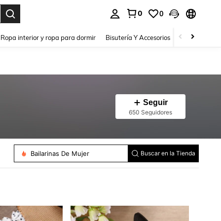
0
0
a. Press Enter to select.
Ropa interior y ropa para dormir
Bisutería Y Accesorios
Zapatos
H
Seguir
650 Seguidores
Bailarinas De Mujer
Buscar en la Tienda