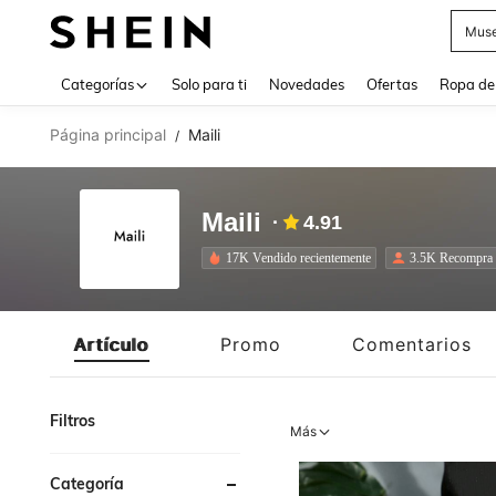
Daz
Use up 
Categorías
Solo para ti
Novedades
Ofertas
Ropa de
Página principal
Maili
/
Maili
4.91
17K Vendido recientemente
3.5K Recompra
Artículo
Promo
Comentarios
Filtros
Más
Categoría