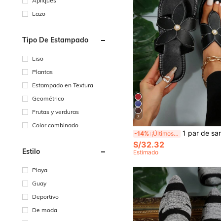
Apliques
Lazo
Tipo De Estampado
Liso
Plantas
Estampado en Textura
Geométrico
Frutas y verduras
7
Color combinado
1 par de sandalias planas con diseño floral estilo europeo y americano, sandalias abierta
-14%
¡Últimos 2 días
S/32.32
Estilo
Estimado
Playa
Guay
Deportivo
De moda