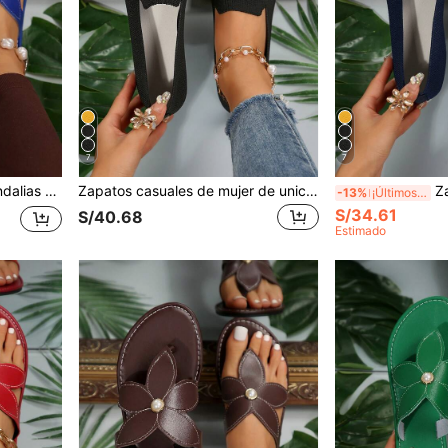
7
7
ta tipo mula, Chanclas de verano para exteriores
Zapatos casuales de mujer de unicolor, livianos y transpirables. Bailarinas de mujer con estampado de leopardo en los dedos. Zapatos planos de moda para exteriores
Zapatos casuales
-13%
¡Últimos 2 días
S/34.61
S/40.68
Estimado