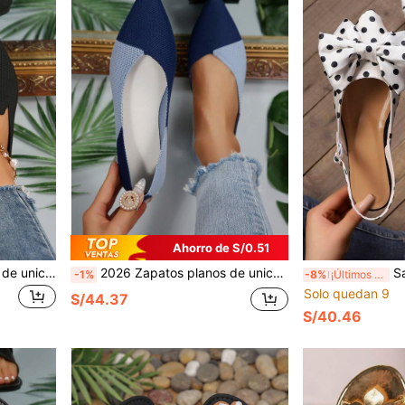
Ahorro de S/0.51
Zapatos casuales de mujer de unicolor, livianos y transpirables. Bailarinas de mujer con estampado de leopardo en los dedos. Zapatos planos de moda para exteriores
2026 Zapatos planos de unicolor para mujer, suela tejida suave y transpirable, zapatos casuales ligeros y cómodos tipo bailarina
Sandalias de muj
-1%
-8%
¡Últimos 2 días
Solo quedan 9
S/44.37
S/40.46