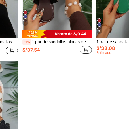
7
7
Ahorro de S/0.44
as de verano con puntera abierta para uso exterior
1 par de sandalias planas de mujer de estilo europeo y americano con estampado floral, sandalias de verano tipo chanclas con puntera abierta y diseño deslizante
-1%
S/38.08
S/37.54
Estimado