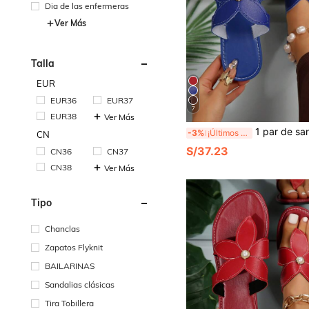
Dia de las enfermeras
Ver Más
Talla
EUR
EUR36
EUR37
7
EUR38
Ver Más
1 par de sandalias planas con diseño floral para mujer - Sandalias de punta abier
-3%
¡Últimos 2 días
CN
S/37.23
CN36
CN37
CN38
Ver Más
Tipo
Chanclas
Zapatos Flyknit
BAILARINAS
Sandalias clásicas
Tira Tobillera