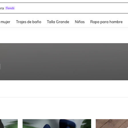
y
and down arrow keys to navigate search Búsqueda reciente and Busca y Encuentr
 mujer
Trajes de baño
Talla Grande
Niños
Ropa para hombre