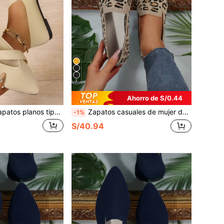
7
Ahorro de S/0.44
 Jane de punta fina tejidos elegantes para mujer, zapatos casuales minimalistas con hebilla deslizante, de suela blanda y transpirable para uso diario y de oficina, zapatos ligeros y cómodos para mujeres
Zapatos casuales de mujer de unicolor, livianos y transpirables. Bailarinas de mujer con estampado de leopardo en los dedos. Zapatos planos de moda para exteriores
-1%
S/40.94