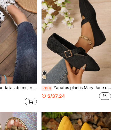
er negras con lunares de satén, espalda abierta con decoración de lazo, elegantes tacones de aguja con punta fina, zapatos de verano para noche
Zapatos planos Mary Jane de mujer de punto con punta puntiaguda, zapatos casuales minimalistas con hebilla y sin cordones, zapatos de suela blanda y transpirable para uso diario y desplazamientos, zapatos ligeros y transpirables sin cordones para mujer
-13%
S/37.24