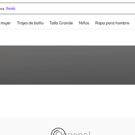
ra
and down arrow keys to navigate search Búsqueda reciente and Busca y Encuentr
 mujer
Trajes de baño
Talla Grande
Niños
Ropa para hombre