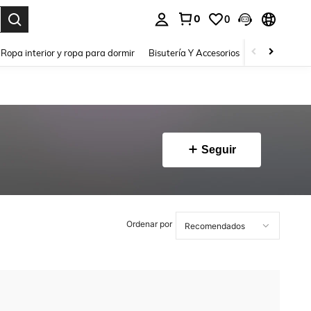
0
0
a. Press Enter to select.
Ropa interior y ropa para dormir
Bisutería Y Accesorios
Zapatos
H
Seguir
Ordenar por