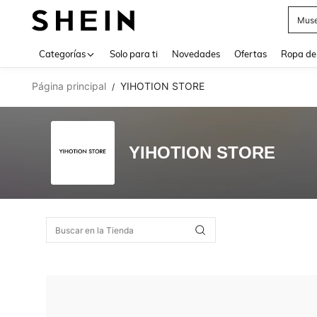
Muse
Use up 
Categorías
Solo para ti
Novedades
Ofertas
Ropa de
Página principal
YIHOTION STORE
/
YIHOTION STORE