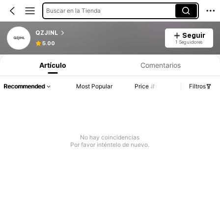
Buscar en la Tienda
QZJINL
Seguir
1 Seguidores
5.00
Artículo
Comentarios
Recommended
Most Popular
Price
Filtros
No hay coincidencias
Por favor inténtelo de nuevo.